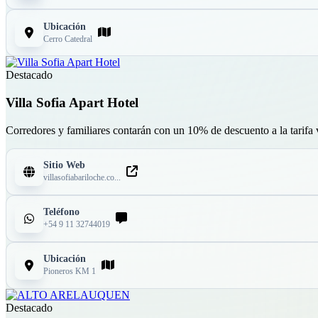
Ubicación
Cerro Catedral
Destacado
Villa Sofia Apart Hotel
Corredores y familiares contarán con un 10% de descuento a la tarifa
Sitio Web
villasofiabariloche.co...
Teléfono
+54 9 11 32744019
Ubicación
Pioneros KM 1
Destacado