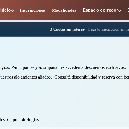
Inscripciones
Modalidades
Inicio
Espacio corredor
 tu inscripción en hasta 3 cuotas fijas sin interés.
efugios. Participantes y acompañantes acceden a
descuentos exclusivos
.
uestros alojamientos aliados. ¡Consultá disponibilidad y reservá con ben
eles. Cupón: 4refugios