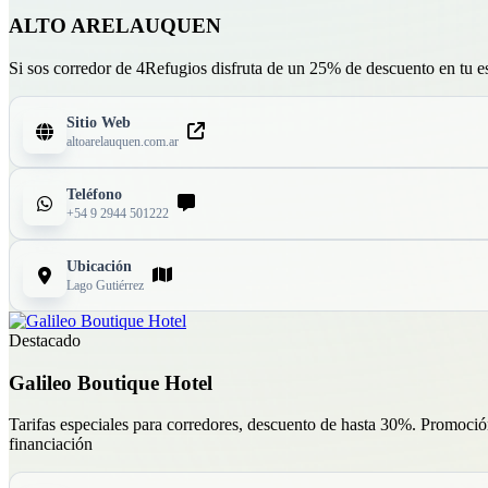
ALTO ARELAUQUEN
Si sos corredor de 4Refugios disfruta de un 25% de descuento en tu es
Sitio Web
altoarelauquen.com.ar
Teléfono
+54 9 2944 501222
Ubicación
Lago Gutiérrez
Destacado
Galileo Boutique Hotel
Tarifas especiales para corredores, descuento de hasta 30%. Promoció
financiación