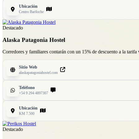
Ubicación
Centro Bariloche
Destacado
Alaska Patagonia Hostel
Corredores y familiares contarán con un 15% de descuento a la tarifa 
Sitio Web
alaskapatagoniahostel.com
Teléfono
+54 9 294 4897307
Ubicación
KM 7.500
Destacado