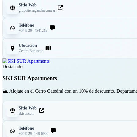
Sitio Web
grupotierragaucha.com.ar
Teléfono
+54 9 294 4341212
Ubicación
Centro Bariloche
Destacado
SKI SUR Apartments
🏔 Alojate en el Cerro Catedral con un 10% de descuento. Departamento
Sitio Web
skisur.com
Teléfono
+54 9 2944 69 6956