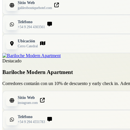
Sitio Web
galileoboutiquehotel.com
Teléfono
+54 9 294 4303561
Ubicación
Cerro Catedral
Destacado
Bariloche Modern Apartment
Corredores contarán con un 10% de descuento y early check in. Adem
Sitio Web
instagram.com
Teléfono
+54 9 294 4551783