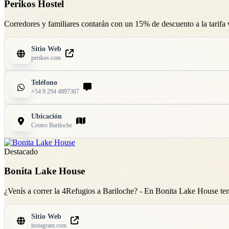
Perikos Hostel
Corredores y familiares contarán con un 15% de descuento a la tarifa 
Sitio Web
perikos.com
Teléfono
+54 9 294 4897307
Ubicación
Centro Bariloche
Destacado
Bonita Lake House
¿Venís a correr la 4Refugios a Bariloche? - En Bonita Lake House t
Sitio Web
instagram.com