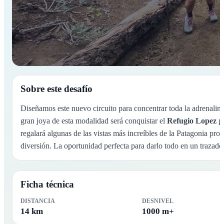
DETALLE DE MODALIDAD
Sobre este desafío
1 Refugio
Diseñamos este nuevo circuito para concentrar toda la adrenalina
Un desafío que combina ritmo e intensidad en terreno de dificu
gran joya de esta modalidad será conquistar el
Refugio Lopez
pe
montaña.
regalará algunas de las vistas más increíbles de la Patagonia pro
diversión. La oportunidad perfecta para darlo todo en un trazado á
Ficha técnica
DISTANCIA
DESNIVEL
14 km
1000 m+