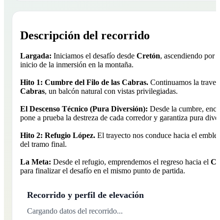
Descripción del recorrido
Largada:
Iniciamos el desafío desde
Cretón
, ascendiendo por e
inicio de la inmersión en la montaña.
Hito 1: Cumbre del Filo de las Cabras.
Continuamos la travesí
Cabras
, un balcón natural con vistas privilegiadas.
El Descenso Técnico (Pura Diversión):
Desde la cumbre, encar
pone a prueba la destreza de cada corredor y garantiza pura dive
Hito 2: Refugio López.
El trayecto nos conduce hacia el embl
del tramo final.
La Meta:
Desde el refugio, emprendemos el regreso hacia el
Ca
para finalizar el desafío en el mismo punto de partida.
Recorrido y perfil de elevación
Cargando datos del recorrido...