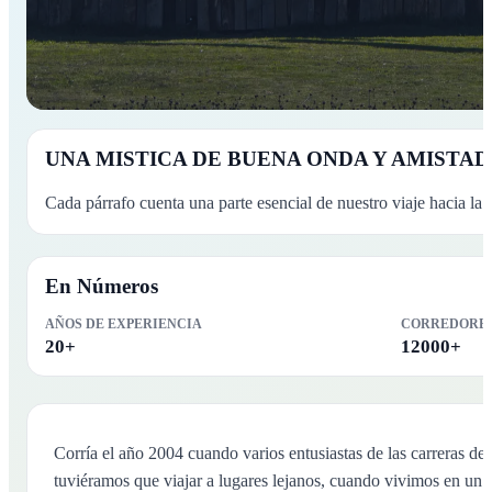
CONOCE NUESTRA HISTORIA
UNA MISTICA DE BUENA ONDA Y AMISTAD
QUIENES SOMOS?
Cada párrafo cuenta una parte esencial de nuestro viaje hacia la 
Una historia de pasión, aventura y conexión con la naturaleza p
En Números
AÑOS DE EXPERIENCIA
CORREDORES
20+
12000+
Corría el año 2004 cuando varios entusiastas de las carreras d
tuviéramos que viajar a lugares lejanos, cuando vivimos en un